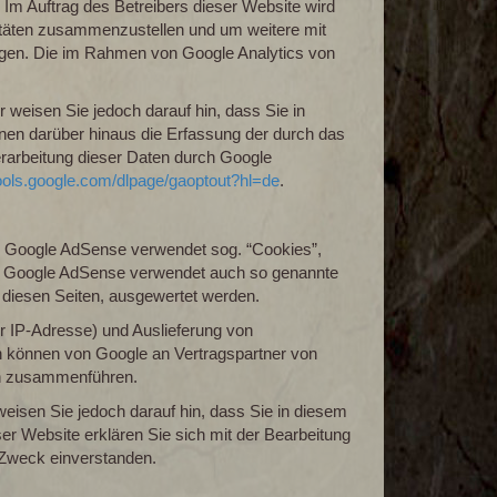
 Im Auftrag des Betreibers dieser Website wird
itäten zusammenzustellen und um weitere mit
ngen. Die im Rahmen von Google Analytics von
 weisen Sie jedoch darauf hin, dass Sie in
nen darüber hinaus die Erfassung der durch das
erarbeitung dieser Daten durch Google
/tools.google.com/dlpage/gaoptout?hl=de
.
. Google AdSense verwendet sog. “Cookies”,
ht. Google AdSense verwendet auch so genannte
diesen Seiten, ausgewertet werden.
r IP-Adresse) und Auslieferung von
n können von Google an Vertragspartner von
en zusammenführen.
weisen Sie jedoch darauf hin, dass Sie in diesem
er Website erklären Sie sich mit der Bearbeitung
 Zweck einverstanden.