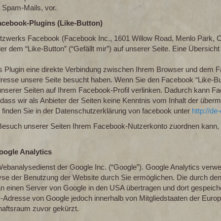
 Spam-Mails, vor.
acebook-Plugins (Like-Button)
etzwerks Facebook (Facebook Inc., 1601 Willow Road, Menlo Park, Cal
dem “Like-Button” (“Gefällt mir”) auf unserer Seite. Eine Übersicht 
 Plugin eine direkte Verbindung zwischen Ihrem Browser und dem Fa
-Adresse unsere Seite besucht haben. Wenn Sie den Facebook “Like-B
e unserer Seiten auf Ihrem Facebook-Profil verlinken. Dadurch kann 
dass wir als Anbieter der Seiten keine Kenntnis vom Inhalt der über
 finden Sie in der Datenschutzerklärung von facebook unter
http://d
such unserer Seiten Ihrem Facebook-Nutzerkonto zuordnen kann, l
oogle Analytics
ebanalysedienst der Google Inc. (“Google”). Google Analytics verwen
se der Benutzung der Website durch Sie ermöglichen. Die durch den
 einen Server von Google in den USA übertragen und dort gespeichert
P-Adresse von Google jedoch innerhalb von Mitgliedstaaten der Euro
aftsraum zuvor gekürzt.