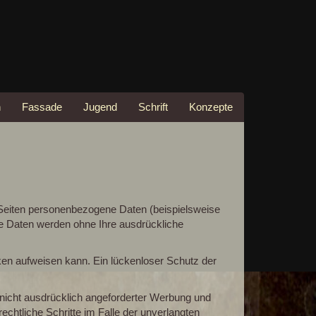
n
Fassade
Jugend
Schrift
Konzepte
Seiten personenbezogene Daten (beispielsweise
ese Daten werden ohne Ihre ausdrückliche
cken aufweisen kann. Ein lückenloser Schutz der
nicht ausdrücklich angeforderter Werbung und
echtliche Schritte im Falle der unverlangten