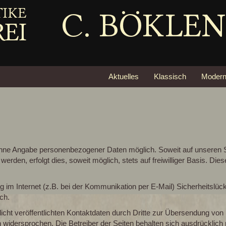
Aktuelles
Klassisch
Moder
 ohne Angabe personenbezogener Daten möglich. Soweit auf unseren 
rden, erfolgt dies, soweit möglich, stets auf freiwilliger Basis. Di
g im Internet (z.B. bei der Kommunikation per E-Mail) Sicherheitslü
ich.
t veröffentlichten Kontaktdaten durch Dritte zur Übersendung von 
h widersprochen. Die Betreiber der Seiten behalten sich ausdrücklich r