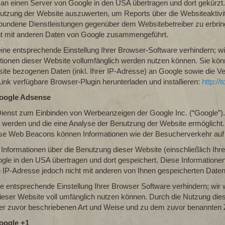
 an einen Server von Google in den USA übertragen und dort gekürzt.
Nutzung der Website auszuwerten, um Reports über die Websiteaktiv
rbundene Dienstleistungen gegenüber dem Websitebetreiber zu erbri
cht mit anderen Daten von Google zusammengeführt.
ne entsprechende Einstellung Ihrer Browser-Software verhindern; wir
ktionen dieser Website vollumfänglich werden nutzen können. Sie kön
ite bezogenen Daten (inkl. Ihrer IP-Adresse) an Google sowie die V
ink verfügbare Browser-Plugin herunterladen und installieren:
http:/
Google Adsense
ienst zum Einbinden von Werbeanzeigen der Google Inc. (“Google”)
rt werden und die eine Analyse der Benutzung der Website ermöglic
se Web Beacons können Informationen wie der Besucherverkehr auf 
formationen über die Benutzung dieser Website (einschließlich Ihre
le in den USA übertragen und dort gespeichert. Diese Informatione
e IP-Adresse jedoch nicht mit anderen von Ihnen gespeicherten Dat
ne entsprechende Einstellung Ihrer Browser Software verhindern; wir 
dieser Website voll umfänglich nutzen können. Durch die Nutzung dies
der zuvor beschriebenen Art und Weise und zu dem zuvor benannten
oogle +1