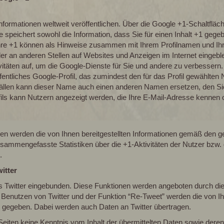
nformationen weltweit veröffentlichen. Über die Google +1-Schaltfläc
speichert sowohl die Information, dass Sie für einen Inhalt +1 gegeb
hre +1 können als Hinweise zusammen mit Ihrem Profilnamen und Ihr
er an anderen Stellen auf Websites und Anzeigen im Internet eingebl
ivitäten auf, um die Google-Dienste für Sie und andere zu verbesser
öffentliches Google-Profil, das zumindest den für das Profil gewählt
llen kann dieser Name auch einen anderen Namen ersetzen, den Sie 
fils kann Nutzern angezeigt werden, die Ihre E-Mail-Adresse kennen o
n werden die von Ihnen bereitgestellten Informationen gemäß den
usammengefasste Statistiken über die +1-Aktivitäten der Nutzer bzw. g
.
itter
 Twitter eingebunden. Diese Funktionen werden angeboten durch die Tw
enutzen von Twitter und der Funktion “Re-Tweet” werden die von Ih
 gegeben. Dabei werden auch Daten an Twitter übertragen.
 Seiten keine Kenntnis vom Inhalt der übermittelten Daten sowie deren