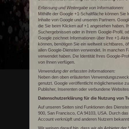
Erfassung und Weitergabe von Informationen:
Mithilfe der Google +1-Schaltfläche können Sie I
Inhalte von Google und unseren Partnern. Google 
die Sie beim Klicken auf +1 angesehen haben. I
Suchergebnissen oder in Ihrem Google-Profil, od
Google zeichnet Informationen über Ihre +1-Akt
können, benötigen Sie ein weltweit sichtbares, 
allen Google-Diensten verwendet. In manchen Fä
verwendet haben. Die Identität Ihres Google-Pro
von Ihnen verfügen.
Verwendung der erfassten Informationen:
Neben den oben erläuterten Verwendungszwecke
genutzt. Google veröffentlicht möglicherweise z
Publisher, Inserenten oder verbundene Websites
Datenschutzerklärung für die Nutzung von Tw
Auf unseren Seiten sind Funktionen des Dienstes
900, San Francisco, CA 94103, USA. Durch das B
Account verknüpft und anderen Nutzern bekannt
Wir weisen darauf hin, dass wir als Anbieter der