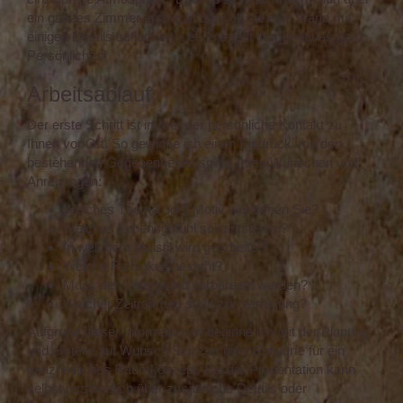
ein ganzes Zimmer erstreckt oder ob sie eine Wand mit
einigen Details auflockert – es entsteht immer etwas ganz
Persönliches!
Arbeitsablauf
Der erste Schritt ist immer der persönliche Kontakt zu
Ihnen vor Ort. So gewinne ich einen Eindruck von den
bestehenden Gegebenheiten sowie Ihren Wünschen und
Anregungen:
Welches Thema oder Motiv wünschen Sie?
Welches Lebensgefühl soll entstehen?
In welchem Malstil wird gearbeitet?
Welche Farbigkeit besteht?
Muss der Untergrund vorbereitet werden?
Welcher Zeitrahmen steht zur Verfügung?
Aufgrund dieser Informationen beginne ich mit der Planung
und erstelle auf Wunsch Skizzen oder Entwürfe für ein
ganzheitliches Raumkonzept. Bei der Präsentation kann
selbstverständlich über zusätzliche Details oder