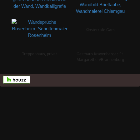
Klostercafe Gars
Treppenhaus, privat
Gasthaus Kraxenberger, St.
Margarethen/Brannenburg