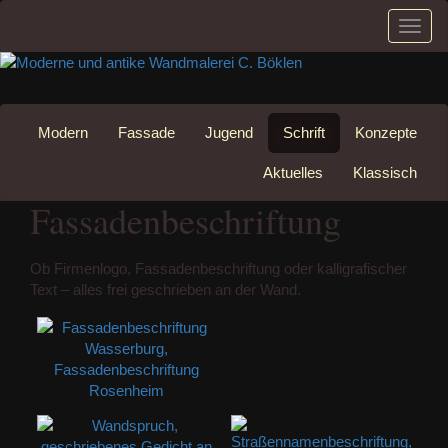
Schal
Navig
Zum
Inhalt
Modern
Fassade
Jugend
Schrift
Konzepte
springen
Aktuelles
Klassisch
Fassadenbeschriftung
Ob Firmenlogo, Fassadenbeschriftung oder kalligrafischer
Text – alles frei geschrieben an der Wand.