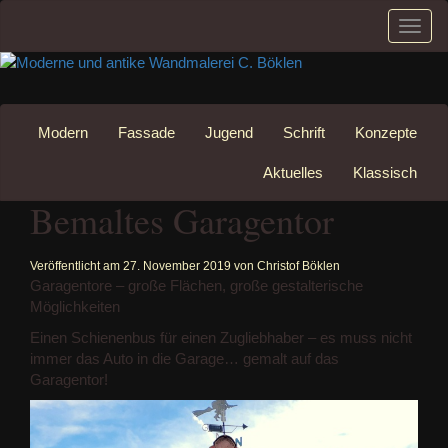
Schal
Navig
Zum
Inhalt
Modern
Fassade
Jugend
Schrift
Konzepte
springen
Aktuelles
Klassisch
Bemaltes Garagentor
Veröffentlicht am
27. November 2019
von
Christof Böklen
Garagentore – große Flächen, große gestalterische
Möglichkeiten
Einen Schienenbus für einen Zugliebhaber – es muss nicht
immer das Auto in die Garage… gemalt auf das
Garagentor!