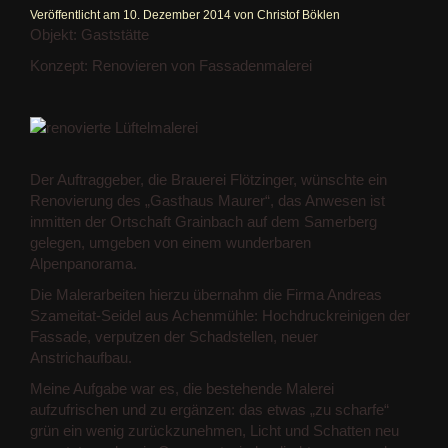
Veröffentlicht am
10. Dezember 2014
von
Christof Böklen
Objekt: Gaststätte
Konzept: Renovieren von Fassadenmalerei
Der Auftraggeber, die Brauerei Flötzinger, wünschte ein
Renovierung des „Gasthaus Maurer“, das Anwesen ist
inmitten der Ortschaft Grainbach auf dem Samerberg
gelegen, umgeben von einem wunderbaren
Alpenpanorama.
Die Malerarbeiten hierzu übernahm die Firma Andreas
Szameitat-Seidel aus Achenmühle: Hochdruckreinigen der
Fassade, verputzen der Schadstellen, neuer
Anstrichaufbau.
Meine Aufgabe war es, die bestehende Malerei
aufzufrischen und zu ergänzen: das etwas „zu scharfe“
grün ein wenig zurückzunehmen, Licht und Schatten neu