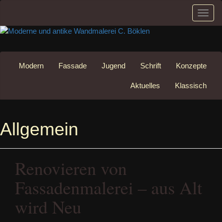
Schal
Navig
Zum
Inhalt
Modern
Fassade
Jugend
Schrift
Konzepte
springen
Aktuelles
Klassisch
Allgemein
Renovieren von
Fassadenmalerei – aus Alt
wird Neu