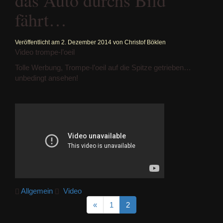
das Auto durchs Bild
fährt…
Veröffentlicht am
2. Dezember 2014
von
Christof Böklen
Video trompe-l’oeil
Tolle Werbung, Trompe-l’oeil auf die Spitze getrieben…
unbedingt ansehen!
Allgemein
Video
«
1
2