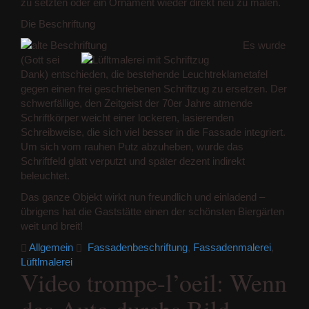
zu setzten oder ein Ornament wieder direkt neu zu malen.
Die Beschriftung
Es wurde
(Gott sei
Dank) entschieden, die bestehende Leuchtreklametafel
gegen einen frei geschriebenen Schriftzug zu ersetzen. Der
schwerfällige, den Zeitgeist der 70er Jahre atmende
Schriftkörper weicht einer lockeren, lasierenden
Schreibweise, die sich viel besser in die Fassade integriert.
Um sich vom rauhen Putz abzuheben, wurde das
Schriftfeld glatt verputzt und später dezent indirekt
beleuchtet.
Das ganze Objekt wirkt nun freundlich und einladend –
übrigens hat die Gaststätte einen der schönsten Biergärten
weit und breit!
Allgemein
Fassadenbeschriftung
,
Fassadenmalerei
,
Lüftlmalerei
Video trompe-l’oeil: Wenn