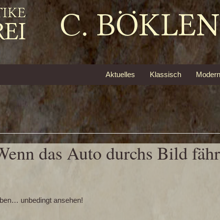
Aktuelles
Klassisch
Moder
 Wenn das Auto durchs Bild fä
rieben… unbedingt ansehen!