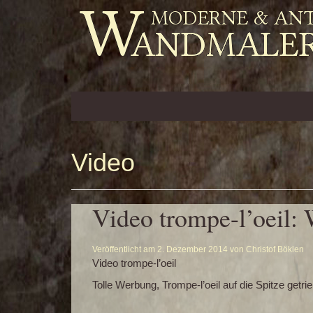
Zum
Inhalt
springen
Video
Video trompe-l’oeil:
Veröffentlicht am
2. Dezember 2014
von
Christof Böklen
Video trompe-l’oeil
Tolle Werbung, Trompe-l’oeil auf die Spitze get