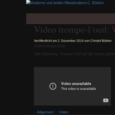
Zum
Inhalt
springen
Video trompe-l’oeil:
Veröffentlicht am
2. Dezember 2014
von
Christof Böklen
Video trompe-l’oeil
Tolle Werbung, Trompe-l’oeil auf die Spitze get
Allgemein
Video