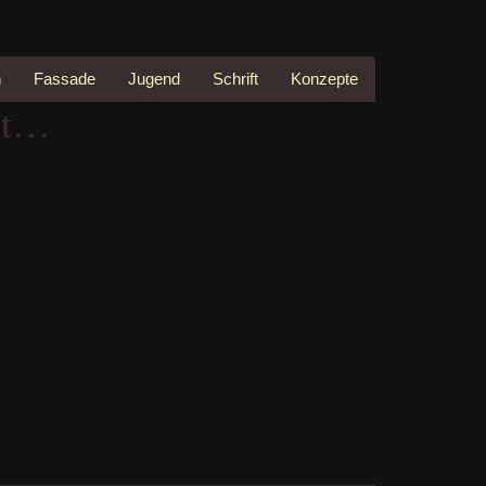
n
Fassade
Jugend
Schrift
Konzepte
hrt…